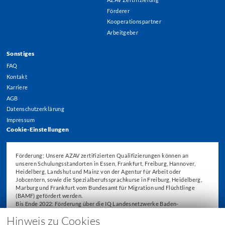
Förderer
Kooperationspartner
Arbeitgeber
Sonstiges
FAQ
Kontakt
Karriere
AGB
Datenschutzerklärung
Impressum
Cookie-Einstellungen
Förderung: Unsere AZAV zertifizierten Qualifizierungen können an
unseren Schulungsstandorten in Essen, Frankfurt, Freiburg, Hannover,
Heidelberg, Landshut und Mainz von der Agentur für Arbeit oder
Jobcentern, sowie die Spezialberufssprachkurse in Freiburg, Heidelberg,
Marburg und Frankfurt vom Bundesamt für Migration und Flüchtlinge
(BAMF) gefördert werden.
Bis Ende 2022: Förderung über die IQ Landesnetzwerke Baden-
Württemberg, Hessen und Niedersachsen in den Förderperioden 2014,
Hinweis zu Cookies
2015 – 2018 und 2019 – 2022.