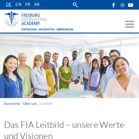
Zur
DE
EN
FR
AR
Hauptnavigation
springen
Startseite
Über uns
Leitbild
Pfadnavigation
Das FIA Leitbild – unsere Werte
und Visionen