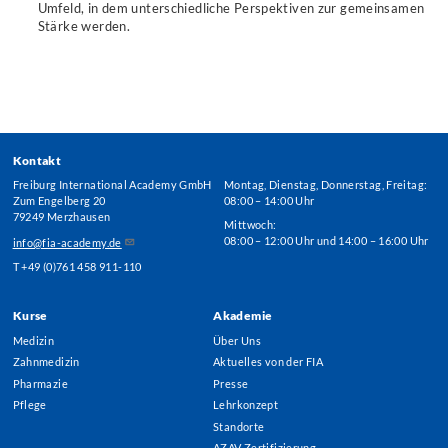
Umfeld, in dem unterschiedliche Perspektiven zur gemeinsamen
Stärke werden.
Kontakt
Freiburg International Academy GmbH
Montag, Dienstag, Donnerstag, Freitag:
Zum Engelberg 20
08:00 – 14:00 Uhr
79249 Merzhausen
Mittwoch:
08:00 – 12:00 Uhr und 14:00 – 16:00 Uhr
info@fia-academy.de
T +49 (0)761 458 911-110
Kurse
Akademie
Footer
Medizin
Über Uns
Menu
Zahnmedizin
Aktuelles von der FIA
Pharmazie
Presse
Pflege
Lehrkonzept
Standorte
AZAV Zertifizierung