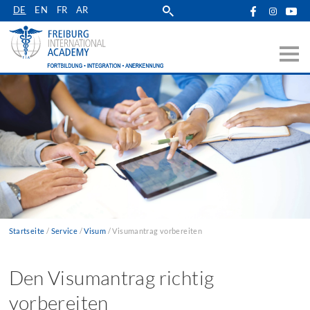
Zur
DE
EN
FR
AR
Hauptnavigation
springen
Startseite
Service
Visum
Visumantrag vorbereiten
Pfadnavigation
Den Visumantrag richtig
vorbereiten