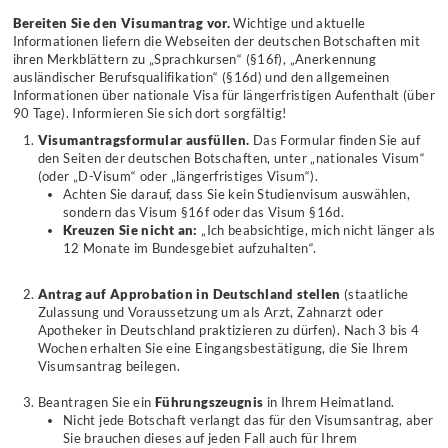
bis
Bereiten Sie den Visumantrag vor.
Wichtige und aktuelle
zur
Informationen liefern die Webseiten der deutschen Botschaften mit
Berufserlaubnis
ihren Merkblättern zu „Sprachkursen“ (§16f), „Anerkennung
ausländischer Berufsqualifikation“ (§16d) und den allgemeinen
Informationen über nationale Visa für längerfristigen Aufenthalt (über
90 Tage). Informieren Sie sich dort sorgfältig!
Visumantragsformular ausfüllen.
Das Formular finden Sie auf
den Seiten der deutschen Botschaften, unter „nationales Visum“
(oder „D-Visum“ oder „längerfristiges Visum“).
Achten Sie darauf, dass Sie kein Studienvisum auswählen,
sondern das Visum §16f oder das Visum §16d.
Kreuzen Sie nicht an:
„Ich beabsichtige, mich nicht länger als
12 Monate im Bundesgebiet aufzuhalten“.
Antrag auf Approbation in Deutschland stellen
(staatliche
Zulassung und Voraussetzung um als Arzt, Zahnarzt oder
Apotheker in Deutschland praktizieren zu dürfen). Nach 3 bis 4
Wochen erhalten Sie eine Eingangsbestätigung, die Sie Ihrem
Visumsantrag beilegen.
Beantragen Sie ein
Führungszeugnis
in Ihrem Heimatland.
Nicht jede Botschaft verlangt das für den Visumsantrag, aber
Sie brauchen dieses auf jeden Fall auch für Ihrem