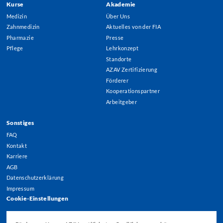
Kurse
Akademie
Footer
Medizin
Über Uns
Menu
Zahnmedizin
Aktuelles von der FIA
Pharmazie
Presse
Pflege
Lehrkonzept
Standorte
AZAV Zertifizierung
Förderer
Kooperationspartner
Arbeitgeber
Sonstiges
FAQ
Kontakt
Karriere
AGB
Datenschutzerklärung
Impressum
Cookie-Einstellungen