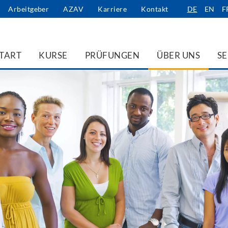
Arbeitgeber
AZAV
Karriere
Kontakt
DE
EN
F
TART
KURSE
PRÜFUNGEN
ÜBER UNS
SE