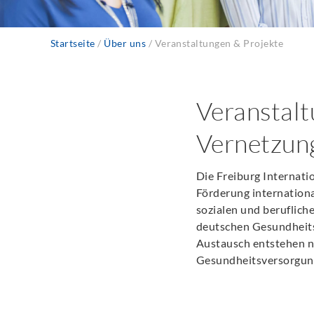
Startseite
Über uns
Veranstaltungen & Projekte
Pfadnavigation
Veranstalt
Vernetzung
Die Freiburg Internatio
Förderung internationa
sozialen und beruflich
deutschen Gesundheits
Austausch entstehen n
Gesundheitsversorgun