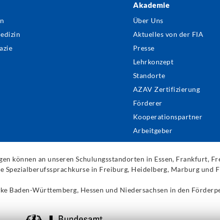
Akademie
ter
in
Über Uns
nu
edizin
Aktuelles von der FIA
azie
Presse
Lehrkonzept
Standorte
AZAV Zertifizierung
Förderer
Kooperationspartner
Arbeitgeber
ngen können an unseren Schulungsstandorten in Essen, Frankfurt, F
die Spezialberufssprachkurse in Freiburg, Heidelberg, Marburg und
rke Baden-Württemberg, Hessen und Niedersachsen in den Förderp