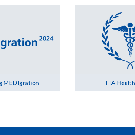
g MEDIgration
FIA Healt