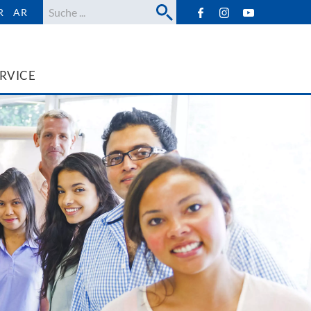
Suche
R
AR
RVICE