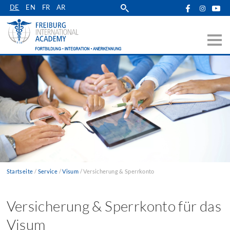
Zur
DE
EN
FR
AR
Hauptnavigation
springen
Startseite
Service
Visum
Versicherung & Sperrkonto
Pfadnavigation
Versicherung & Sperrkonto für das
Visum