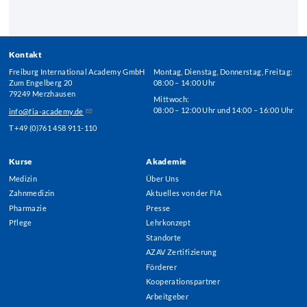
Kontakt
Freiburg International Academy GmbH
Montag, Dienstag, Donnerstag, Freitag:
Zum Engelberg 20
08:00 – 14:00 Uhr
79249 Merzhausen
Mittwoch:
08:00 – 12:00 Uhr und 14:00 – 16:00 Uhr
info@fia-academy.de
T +49 (0)761 458 911-110
Kurse
Akademie
Footer
Medizin
Über Uns
Menu
Zahnmedizin
Aktuelles von der FIA
Pharmazie
Presse
Pflege
Lehrkonzept
Standorte
AZAV Zertifizierung
Förderer
Kooperationspartner
Arbeitgeber