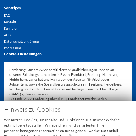
Sonstiges
FAQ
Kontakt
Karriere
AGB
Datenschutzerklärung
Impressum
Cookie-Einstellungen
Förderung: Unsere AZAV zertifizierten Qualifizierungen können an
unseren Schulungsstandorten in Essen, Frankfurt, Freiburg, Hannover,
Heidelberg, Landshut und Mainz von der Agentur für Arbeit oder
Jobcentern, sowie die Spezialberufssprachkurse in Freiburg, Heidelberg,
Marburg und Frankfurt vom Bundesamt für Migration und Flüchtlinge
(BAMF) gefördert werden.
Bis Ende 2022: Förderung über die IQ Landesnetzwerke Baden-
Württemberg, Hessen und Niedersachsen in den Förderperioden 2014,
Hinweis zu Cookies
2015 – 2018 und 2019 – 2022.
Wir nutzen Cookies, um Inhalte und Funktionen auf unserer Website
optimal bereitzustellen. Wir speichern und verarbeiten Ihre
personenbezogenen Informationen für folgende Zwecke:
Essenziell