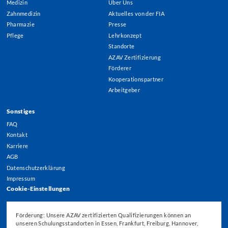
Medizin
Über Uns
Menu
Zahnmedizin
Aktuelles von der FIA
Pharmazie
Presse
Pflege
Lehrkonzept
Standorte
AZAV Zertifizierung
Förderer
Kooperationspartner
Arbeitgeber
Sonstiges
FAQ
Kontakt
Karriere
AGB
Datenschutzerklärung
Impressum
Cookie-Einstellungen
Förderung: Unsere AZAV zertifizierten Qualifizierungen können an
unseren Schulungsstandorten in Essen, Frankfurt, Freiburg, Hannover,