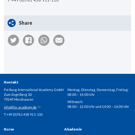
T +49 (0)761 458 911-110
Share
Kontakt
Freiburg International Academy GmbH
Montag, Dienstag, Donnerstag, Freitag:
Zum Engelberg 20
08:00 – 14:00 Uhr
79249 Merzhausen
Mittwoch:
08:00 – 12:00 Uhr und 14:00 – 16:00 Uhr
info@fia-academy.de
T +49 (0)761 458 911-110
Kurse
Akademie
Footer