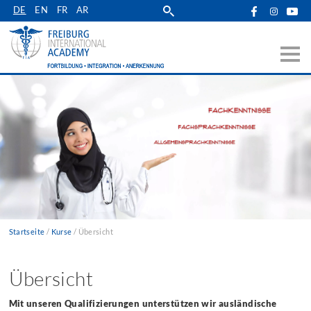
Zur
DE
EN
FR
AR
Hauptnavigation
springen
Startseite
Kurse
Übersicht
Pfadnavigation
Übersicht
Mit unseren Qualifizierungen unterstützen wir ausländische