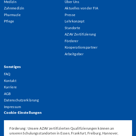
Medizin
Über Uns
Menu
Zahnmedizin
Aktuelles von der FIA
Pharmazie
Presse
Pflege
Lehrkonzept
Standorte
AZAV Zertifizierung
Förderer
Kooperationspartner
Arbeitgeber
Sonstiges
FAQ
Kontakt
Karriere
AGB
Datenschutzerklärung
Impressum
Cookie-Einstellungen
Förderung: Unsere AZAV zertifizierten Qualifizierungen können an
unseren Schulungsstandorten in Essen, Frankfurt, Freiburg, Hannover,