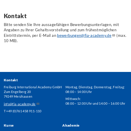
Kontakt
Bitte senden Sie Ihre aussagefähigen Bewerbungsunterlagen, mit
Angaben zu Ihrer Gehaltsvorstellung und zum frühestmöglichen
Eintrittstermin, per E-Mail an
bewerbungen@fia-academy.de
(max.
10 MB).
Kontakt
Freiburg International Academy GmbH
Montag, Dienstag, Donnerstag, Freitag:
Zum Engelberg 20
08:00 – 14:00 Uhr
79249 Merzhausen
Mittwoch:
08:00 – 12:00 Uhr und 14:00 – 16:00 Uhr
info@fia-academy.de
T +49 (0)761 458 911-110
Kurse
Akademie
Footer