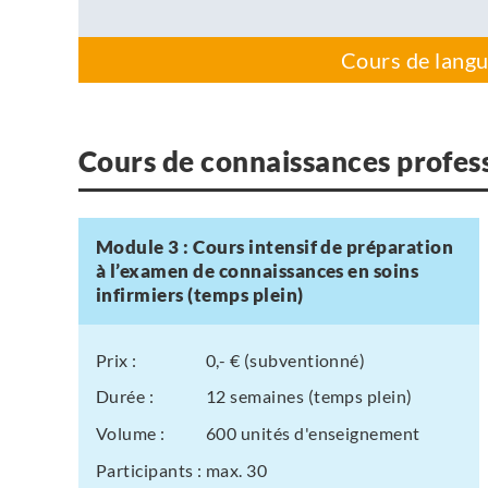
Cours de langu
Cours de connaissances profes
Module 3 : Cours intensif de préparation
à l’examen de connaissances en soins
infirmiers (temps plein)
Prix :
0,- € (subventionné)
Durée :
12 semaines (temps plein)
Volume :
600 unités d'enseignement
Participants :
max. 30