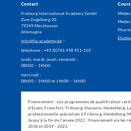
Contact
Cours
Foo
Freiburg International Academy GmbH
Médec
Zum Engelberg 20
Me
Médeci
79249 Merzhausen
Pharm
Allemagne
Etudes
info@fia-academy.de
téléphone : +49 (0)761 458 911-110
lundi, mardi, jeudi, vendredi :
08h00 – 14h00
mercredi :
08h00 – 14h00 et 14h00 – 16h00
Financement : nos programmes de qualification certif
d'Essen, Francfort, Fribourg, Hanovre, Heidelberg, La
professionnelle spécialisés à Fribourg, Heidelberg, 
Jusqu'à la fin de l'année 2022 : financement via les
2018 et 2019 - 2022.