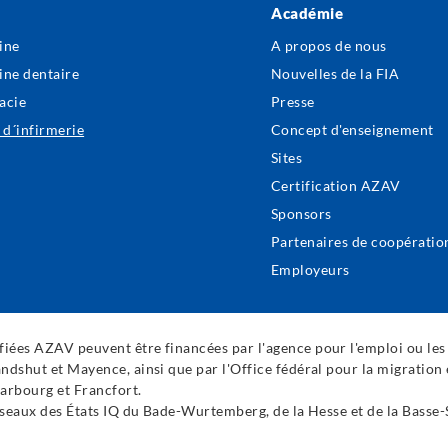
Académie
ter
ine
A propos de nous
nu
ne dentaire
Nouvelles de la FIA
acie
Presse
 d´infirmerie
Concept d'enseignement
Sites
Certification AZAV
Sponsors
Partenaires de coopératio
Employeurs
iées AZAV peuvent être financées par l'agence pour l'emploi ou les 
ndshut et Mayence, ainsi que par l'Office fédéral pour la migration 
Marbourg et Francfort.
 réseaux des États IQ du Bade-Wurtemberg, de la Hesse et de la Basse