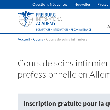
Skip
Questions fréquentes
Nouvelles
Presse
User
to
main
account
navigation
menu
A
Accueil
Cours
Cours de soins infirmiers
Fil
d'Ariane
Cours de soins infirmier
professionnelle en Alle
Inscription gratuite pour la q