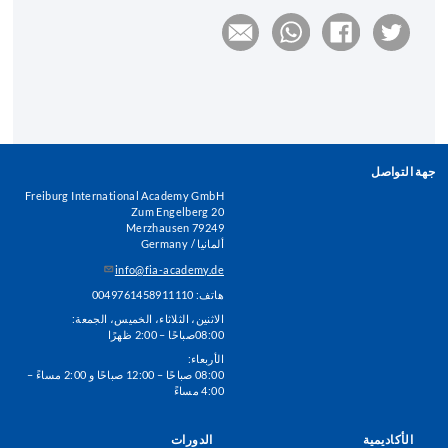
جهة التواصل
Freiburg International Academy GmbH
Zum Engelberg 20
79249 Merzhausen
ألمانيا / Germany
info@fia-academy.de
هاتف: 0049761458911110
الاثنين، الثلاثاء، الخميس، الجمعة:
08:00صباحًا – 2:00 ظهرًا
الأربعاء:
08:00 صباحًا – 12:00 صباحًا و 2:00 مساءً –
4:00 مساءً
الأكاديمية
الدورات