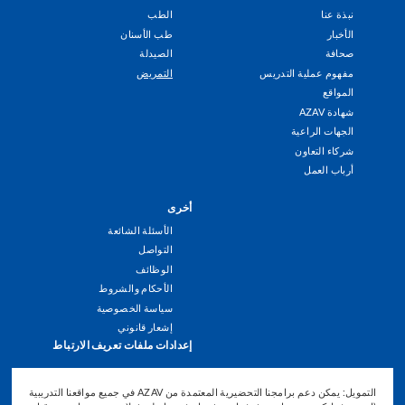
Footer
نبذة عنا
الطب
Menu
الأخبار
طب الأسنان
صحافة
الصيدلة
مفهوم عملية التدريس
التمريض
المواقع
شهادة AZAV
الجهات الراعية
شركاء التعاون
أرباب العمل
أخرى
الأسئلة الشائعة
التواصل
الوظائف
الأحكام والشروط
سياسة الخصوصية
إشعار قانوني
إعدادات ملفات تعريف الارتباط
التمويل: يمكن دعم برامجنا التحضيرية المعتمدة من AZAV في جميع مواقعنا التدريبية