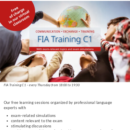
FIA
FIA Training C1 – every Thursday from 18:00 to 19:30
Training
C1
–
Our free learning sessions organized by professional language
every
experts with
Thursday
exam-related simulations
from
content relevant to the exam
18:00
stimulating discussions
to