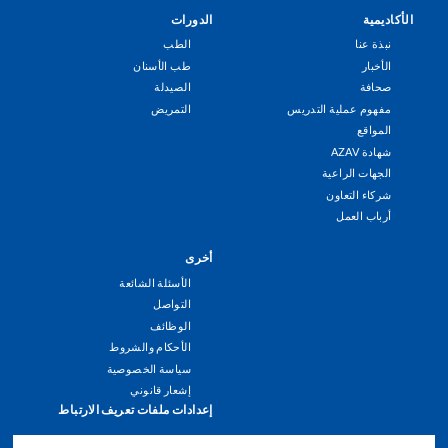
الأكاديمية
الدورات
Footer
نبذة عنا
الطب
Menu
الأخبار
طب الأسنان
صحافة
الصيدلة
مفهوم عملية التدريس
التمريض
المواقع
شهادة AZAV
الجهات الراعية
شركاء التعاون
أرباب العمل
أخرى
الأسئلة الشائعة
التواصل
الوظائف
الأحكام والشروط
سياسة الخصوصية
إشعار قانوني
إعدادات ملفات تعريف الارتباط