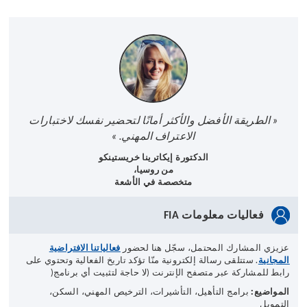
« الطريقة الأفضل والأكثر أمانًا لتحضير نفسك لاختبارات
الاعتراف المهني. »
الدكتورة إيكاترينا خريستينكو
من روسيا،
متخصصة في الأشعة
فعاليات معلومات
FIA
عزيزي المشارك المحتمل، سجّل هنا لحضور
فعالياتنا الافتراضية
المجانية
. ستتلقى رسالة إلكترونية منّا تؤكد تاريخ الفعالية وتحتوي على
رابط للمشاركة عبر متصفح الإنترنت (لا حاجة لتثبيت أي برنامج
(
المواضيع
:
برامج التأهيل، التأشيرات، الترخيص المهني، السكن،
التمويل