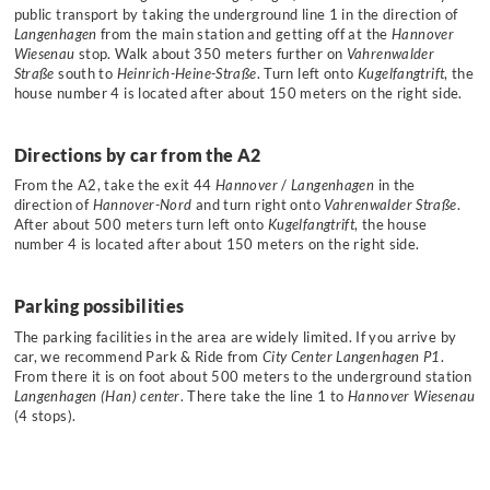
public transport by taking the underground line 1 in the direction of
Langenhagen
from the main station and getting off at the
Hannover
Wiesenau
stop. Walk about 350 meters further on
Vahrenwalder
Straße
south to
Heinrich-Heine-Straße
. Turn left onto
Kugelfangtrift
, the
house number 4 is located after about 150 meters on the right side.
Directions by car from the A2
From the A2, take the exit 44
Hannover
/
Langenhagen
in the
direction of
Hannover-Nord
and turn right onto
Vahrenwalder Straße
.
After about 500 meters turn left onto
Kugelfangtrift
, the house
number 4 is located after about 150 meters on the right side.
Parking possibilities
The parking facilities in the area are widely limited. If you arrive by
car, we recommend Park & Ride from
City Center Langenhagen P1
.
From there it is on foot about 500 meters to the underground station
Langenhagen (Han) center
. There take the line 1 to
Hannover Wiesenau
(4 stops).