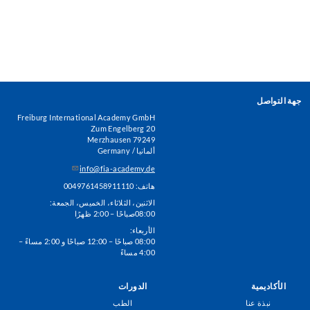
جهة التواصل
Freiburg International Academy GmbH
Zum Engelberg 20
79249 Merzhausen
ألمانيا / Germany
info@fia-academy.de
هاتف: 0049761458911110
الاثنين، الثلاثاء، الخميس، الجمعة:
08:00صباحًا – 2:00 ظهرًا
الأربعاء:
08:00 صباحًا – 12:00 صباحًا و 2:00 مساءً –
4:00 مساءً
الأكاديمية
الدورات
Footer
نبذة عنا
الطب