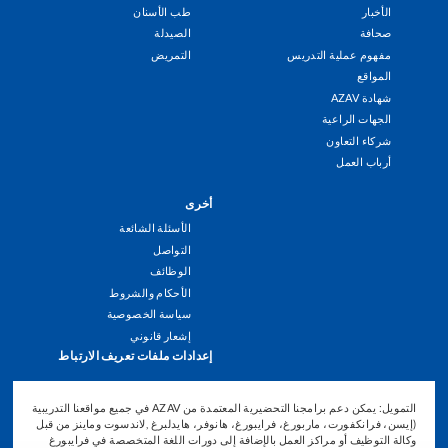
Menu
الأخبار
طب الأسنان
صحافة
الصيدلة
مفهوم عملية التدريس
التمريض
المواقع
شهادة AZAV
الجهات الراعية
شركاء التعاون
أرباب العمل
أخرى
الأسئلة الشائعة
التواصل
الوظائف
الأحكام والشروط
سياسة الخصوصية
إشعار قانوني
إعدادات ملفات تعريف الارتباط
التمويل: يمكن دعم برامجنا التحضيرية المعتمدة من AZAV في جميع مواقعنا التدريبية
(إيسن، فرانكفورت، ماربورغ، فرايبورغ، هانوفر، هايدلبرغ ,لاندسوت وماينز من قبل
وكالة التوظيف أو مراكز العمل بالإضافة إلى دورات اللغة المتخصصة في فرايبورغ