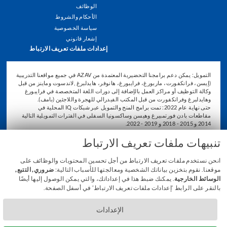
الوظائف
الأحكام والشروط
سياسة الخصوصية
إشعار قانوني
إعدادات ملفات تعريف الارتباط
التمويل: يمكن دعم برامجنا التحضيرية المعتمدة من AZAV في جميع مواقعنا التدريبية
(إيسن، فرانكفورت، ماربورغ، فرايبورغ، هانوفر، هايدلبرغ ,لاندسوت وماينز من قبل
وكالة التوظيف أو مراكز العمل بالإضافة إلى دورات اللغة المتخصصة في فرايبورغ
وهايدلبرغ وفرانكفورت من قبل المكتب الفيدرالي للهجرة واللاجئين (بامف).
حتى نهاية عام 2022: تمت برامج المنح والتمويل عبر شبكات IQ المحلية في
مقاطعات بادن فورتمبيرغ وهيسن وساكسونيا السفلى في الفترات التمويلية التالية
2014 و 2015 - 2018 و 2019 - 2022.
تنبيهات ملفات تعريف الارتباط
انحن نستخدم ملفات تعريف الارتباط من أجل تحسين المحتويات والوظائف على
موقعنا. نقوم بتخزين بياناتك الشخصية ومعالجتها للأسباب التالية:
ضروري, التتبع,
الوسائط الخارجية
. يمكنك ضبط هذا في إعداداتك، والتي يمكن الوصول إليها أيضًا
بالنقر على الرابط ‘إعدادات ملفات تعريف الارتباط’ في أسفل الصفحة.
الإعدادات