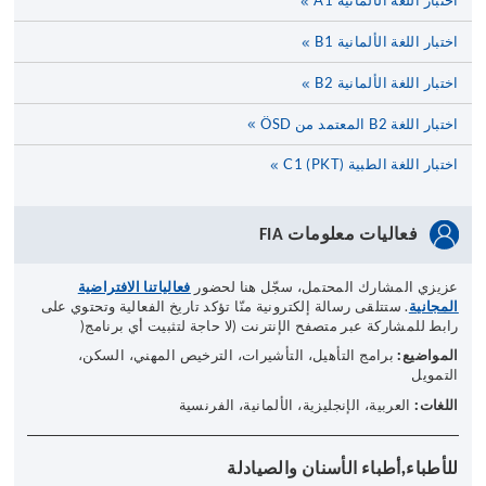
اختبار اللغة الألمانية A1
اختبار اللغة الألمانية B1
اختبار اللغة الألمانية B2
اختبار اللغة B2 المعتمد من ÖSD
اختبار اللغة الطبية C1 (PKT)
فعاليات معلومات
FIA
عزيزي المشارك المحتمل، سجّل هنا لحضور
فعالياتنا الافتراضية
المجانية
. ستتلقى رسالة إلكترونية منّا تؤكد تاريخ الفعالية وتحتوي على
رابط للمشاركة عبر متصفح الإنترنت (لا حاجة لتثبيت أي برنامج
(
المواضيع
:
برامج التأهيل، التأشيرات، الترخيص المهني، السكن،
التمويل
اللغات
:
العربية، الإنجليزية، الألمانية، الفرنسية
للأطباء,أطباء الأسنان والصيادلة