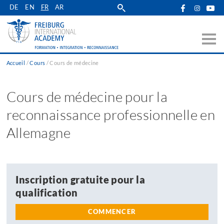
Skip
DE
EN
FR
AR
to
main
navigation
Accueil
Cours
Cours de médecine
Fil
d'Ariane
Cours de médecine pour la
reconnaissance professionnelle en
Allemagne
Inscription gratuite pour la
qualification
COMMENCER