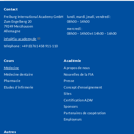
Contact
Freiburg International Academy GmbH
lundi, mardi, jeudi, vendredi :
Zum Engelberg 20
08h00 – 14h00
79249 Merzhausen
mercredi :
Allemagne
08h00 – 14h00 et 14h00 – 16h00
info@fia-academy.de
téléphone : +49 (0)761 458 911-110
Cours
Académie
Footer
Médecine
A propos de nous
Menu
Médecine dentaire
Nouvelles de la FIA
Pharmacie
Presse
Etudes d´infirmerie
Concept d'enseignement
Sites
Certification AZAV
Sponsors
Partenaires de coopération
Employeurs
Autres