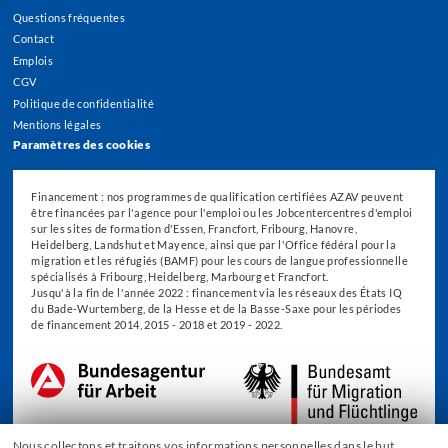
Questions fréquentes
Contact
Emplois
CGV
Politique de confidentialité
Mentions légales
Paramètres des cookies
Financement : nos programmes de qualification certifiées AZAV peuvent
être financées par l'agence pour l'emploi ou les Jobcentercentres d'emploi
sur les sites de formation d'Essen, Francfort, Fribourg, Hanovre,
Heidelberg, Landshut et Mayence, ainsi que par l'Office fédéral pour la
migration et les réfugiés (BAMF) pour les cours de langue professionnelle
spécialisés à Fribourg, Heidelberg, Marbourg et Francfort.
Jusqu'à la fin de l'année 2022 : financement via les réseaux des États IQ
du Bade-Wurtemberg, de la Hesse et de la Basse-Saxe pour les périodes
de financement 2014, 2015 - 2018 et 2019 - 2022.
Nous collectons et traitons vos informations personnelles dans le but