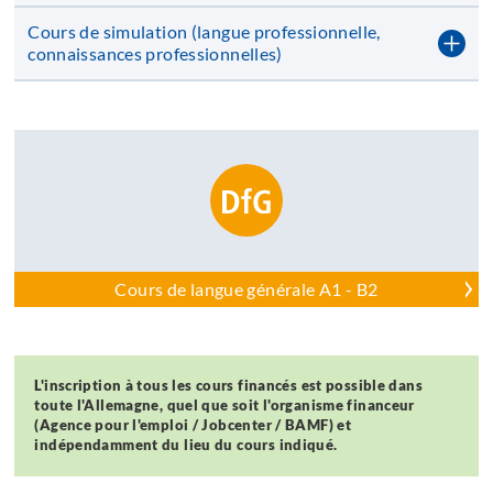
membre
de
Cours de simulation (langue professionnelle,
l'UE
connaissances professionnelles)
Cours de langue générale A1 - B2
L'inscription à tous les cours financés est possible dans
toute l'Allemagne, quel que soit l'organisme financeur
(Agence pour l'emploi / Jobcenter / BAMF) et
indépendamment du lieu du cours indiqué.