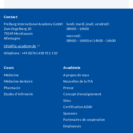
Contact
Freiburg International Academy GmbH
lundi, mardi, jeudi, vendredi :
Zum Engelberg 20
08h00 – 14h00
79249 Merzhausen
mercredi :
Allemagne
08h00 – 14h00 et 14h00 – 16h00
info@fia-academy.de
téléphone : +49 (0)761 458 911-110
Cours
Académie
Footer
Médecine
A propos de nous
Menu
Médecine dentaire
Nouvelles de la FIA
Pharmacie
Presse
Etudes d´infirmerie
Concept d'enseignement
Sites
Certification AZAV
Sponsors
Partenaires de coopération
Employeurs