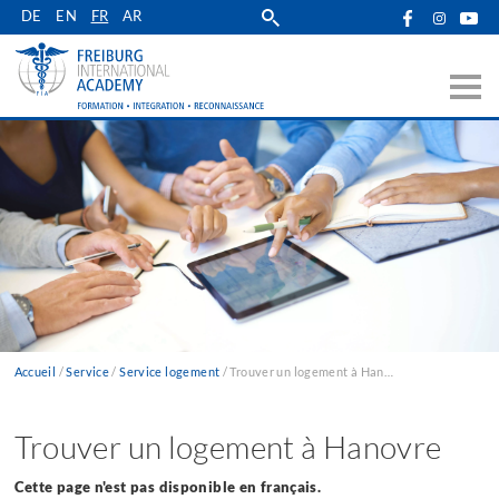
Skip
DE
EN
FR
AR
to
main
navigation
Accueil
Service
Service logement
Trouver un logement à Hanovre
Fil
d'Ariane
Trouver un logement à Hanovre
Cette page n'est pas disponible en français.