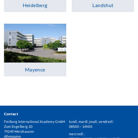
Heidelberg
Landshut
Mayence
Contact
Freiburg International Academy GmbH
lundi, mardi, jeudi, vendredi :
Zum Engelberg 20
08h00 – 14h00
79249 Merzhausen
mercredi :
Allemagne