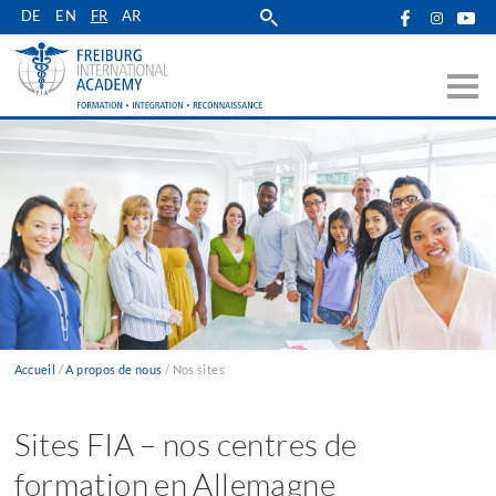
Skip
DE
EN
FR
AR
to
main
navigation
Accueil
A propos de nous
Nos sites
Fil
d'Ariane
Sites FIA – nos centres de
formation en Allemagne