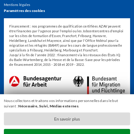
Mentions légales
Paramètres des cookies
Financement : nos programmes de qualification certifiées AZAV peuvent
être financées par l'agence pour l'emploi ou les Jobcentercentres d'emploi
sur les sites de formation d'Essen, Francfort, Fribourg, Hanovre,
Heidelberg, Landshut et Mayence, ainsi que par l'Office fédéral pour la
migration et les réfugiés (BAMF) pour les cours de langue professionnelle
spécialisés à Fribourg, Heidelberg, Marbourg et Francfort.
Jusqu'à la fin de l'année 2022 : financement via les réseaux des États IQ
du Bade-Wurtemberg, de la Hesse et de la Basse-Saxe pour les périodes
de financement 2014, 2015 - 2018 et 2019 - 2022.
Nous collectons et traitons vos informations personnelles dans le but
suivant :
Nécessaire, Suivi, Médias externes
.
En savoir plus