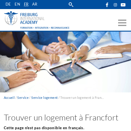
Skip
DE
EN
FR
AR
to
main
navigation
Accueil
Service
Service logement
Trouver un logement à Francfort
Fil
d'Ariane
Trouver un logement à Francfort
Cette page n'est pas disponible en français.