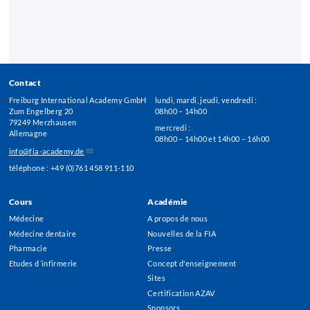
Contact
Freiburg International Academy GmbH
lundi, mardi, jeudi, vendredi :
Zum Engelberg 20
08h00 – 14h00
79249 Merzhausen
mercredi :
Allemagne
08h00 – 14h00 et 14h00 – 16h00
info@fia-academy.de
téléphone : +49 (0)761 458 911-110
Cours
Académie
Footer
Médecine
A propos de nous
Menu
Médecine dentaire
Nouvelles de la FIA
Pharmacie
Presse
Etudes d´infirmerie
Concept d'enseignement
Sites
Certification AZAV
Sponsors