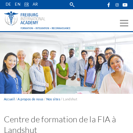
Skip
DE
EN
FR
AR
to
main
navigation
Accueil
A propos de nous
Nos sites
Landshut
Fil
d'Ariane
Centre de formation de la FIA à
Landshut