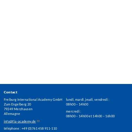
Contact
Freiburg International Academy GmbH
lundi, mardi, jeudi, vendredi :
Zum Engelberg 20
08h00 – 14h00
79249 Merzhausen
mercredi :
Allemagne
08h00 – 14h00 et 14h00 – 16h00
info@fia-academy.de
téléphone : +49 (0)761 458 911-110