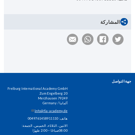
المشاركة
جهة التواصل
Freiburg International Academy GmbH
Zum Engelberg 20
79249 Merzhausen
ألمانيا / Germany
info@fia-academy.de
هاتف: 0049761458911110
الاثنين، الثلاثاء، الخميس، الجمعة:
08:00صباحًا – 2:00 ظهرًا