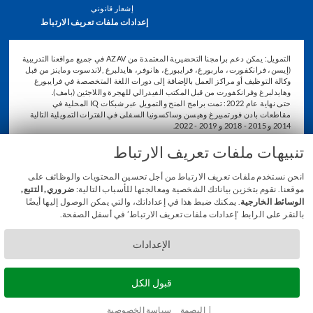
إشعار قانوني
إعدادات ملفات تعريف الارتباط
التمويل: يمكن دعم برامجنا التحضيرية المعتمدة من AZAV في جميع مواقعنا التدريبية
(إيسن، فرانكفورت، ماربورغ، فرايبورغ، هانوفر، هايدلبرغ ,لاندسوت وماينز من قبل
وكالة التوظيف أو مراكز العمل بالإضافة إلى دورات اللغة المتخصصة في فرايبورغ
وهايدلبرغ وفرانكفورت من قبل المكتب الفيدرالي للهجرة واللاجئين (بامف).
حتى نهاية عام 2022: تمت برامج المنح والتمويل عبر شبكات IQ المحلية في
مقاطعات بادن فورتمبيرغ وهيسن وساكسونيا السفلى في الفترات التمويلية التالية
2014 و 2015 - 2018 و 2019 - 2022.
تنبيهات ملفات تعريف الارتباط
انحن نستخدم ملفات تعريف الارتباط من أجل تحسين المحتويات والوظائف على
موقعنا. نقوم بتخزين بياناتك الشخصية ومعالجتها للأسباب التالية:
ضروري, التتبع,
الوسائط الخارجية
. يمكنك ضبط هذا في إعداداتك، والتي يمكن الوصول إليها أيضًا
بالنقر على الرابط ‘إعدادات ملفات تعريف الارتباط’ في أسفل الصفحة.
الإعدادات
قبول الكل
© 2026 Freiburg International Academy GmbH
البصمة
سياسة الخصوصية