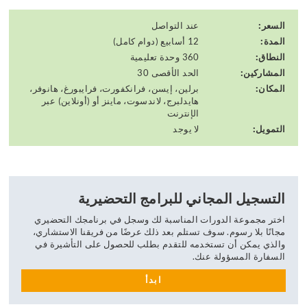
السعر:
عند التواصل
المدة:
12 أسابيع (دوام كامل)
النطاق:
360 وحدة تعليمية
المشاركين:
الحد الأقصى 30
المكان:
برلين، إيسن، فرانكفورت، فرايبورغ، هانوفر،
هايدلبرج، لاندسوت، ماينز أو (أونلاين) عبر
الإنترنت
التمويل:
لا يوجد
التسجيل المجاني للبرامج التحضيرية
اختر مجموعة الدورات المناسبة لك وسجل في برنامجك التحضيري
مجانًا بلا رسوم. سوف تستلم بعد ذلك عرضًا من فريقنا الاستشاري،
والذي يمكن أن تستخدمه للتقدم بطلب للحصول على التأشيرة في
السفارة المسؤولة عنك.
ابدأ