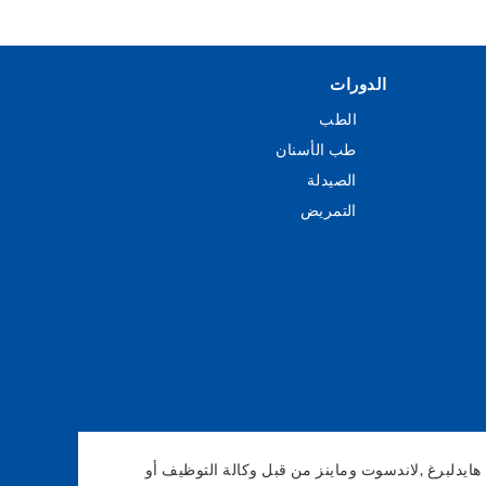
الدورات
الطب
طب الأسنان
الصيدلة
التمريض
رغ، فرايبورغ، هانوفر، هايدلبرغ ,لاندسوت وماينز من قبل وكالة التوظيف أو