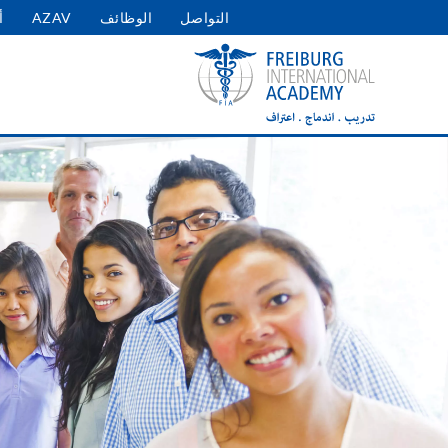
التواصل
الوظائف
AZAV
أ
User
account
menu