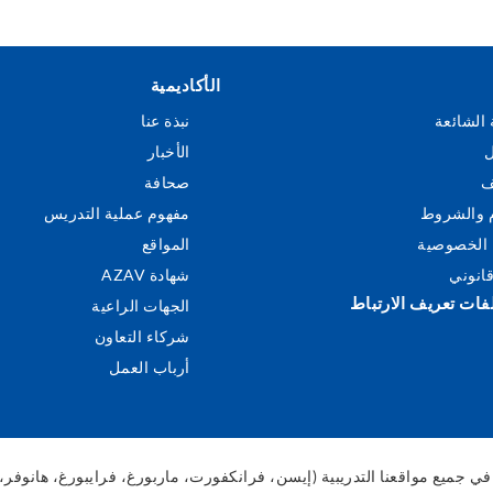
الأكاديمية
 الشائعة
نبذة عنا
ل
الأخبار
ف
صحافة
م والشروط
مفهوم عملية التدريس
الخصوصية
المواقع
انوني
شهادة AZAV
فات تعريف الارتباط
الجهات الراعية
شركاء التعاون
أرباب العمل
لتمويل: يمكن دعم برامجنا التحضيرية المعتمدة من AZAV في جميع مواقعنا التدريبية (إيسن، فرانكفورت، ماربو