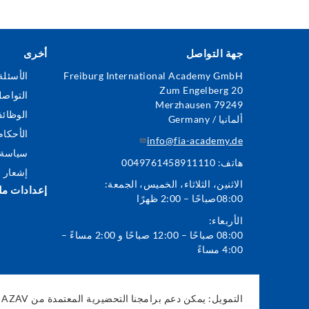
جهة التواصل
أخرى
Footer
Freiburg International Academy GmbH
الأسئلة
Zum Engelberg 20
Menu
التواص
79249 Merzhausen
الوظائ
ألمانيا / Germany
الأحكا
info@fia-academy.de
سياسة 
هاتف: 0049761458911110
إشعار ق
الاثنين، الثلاثاء، الخميس، الجمعة:
إعدادات مل
08:00صباحًا – 2:00 ظهرًا
الأربعاء:
08:00 صباحًا – 12:00 صباحًا و 2:00 مساءً –
4:00 مساءً
ا